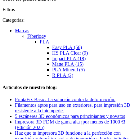
Filtros
Categorías:
Marcas
Fiberlogy
PLA
Easy PLA (56)
HS PLA Clear (9)
Impact PLA (18)
Matte PLA (15)
PLA Mineral (5)
R PLA (2)
Artículos de nuestro blog:
PrintaFix Basic: La solución contra la deformación.
Filamentos aptos para uso en exteriores, para impresión 3D
resistente a la intemperie.
5 escáneres 3D económicos para principiantes y novatos
Impresora 3D FDM de gama alta ¡por menos de 1000 €!
(Edición 2025)
Haz que tu impresora 3D funcione a la perfección con
expulsión automática, colas de impresión y bucles infinitos