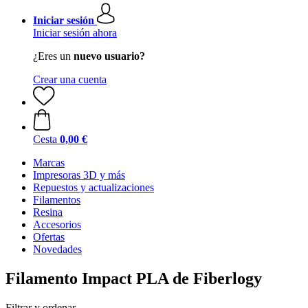
Iniciar sesión
Iniciar sesión ahora
¿Eres un
nuevo usuario?
Crear una cuenta
Cesta
0,00 €
Marcas
Impresoras 3D y más
Repuestos y actualizaciones
Filamentos
Resina
Accesorios
Ofertas
Novedades
Filamento Impact PLA de Fiberlogy
Filtrar y ordenar