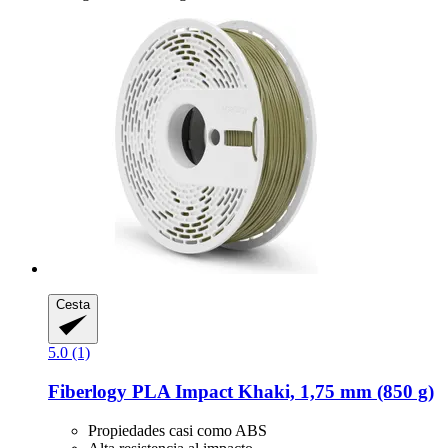
Cesta
5.0 (1)
Fiberlogy
PLA Impact Khaki, 1,75 mm (850 g)
Propiedades casi como ABS