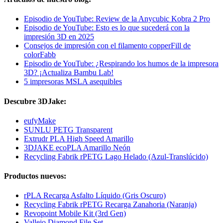
Episodio de YouTube: Review de la Anycubic Kobra 2 Pro
Episodio de YouTube: Esto es lo que sucederá con la
impresión 3D en 2025
Consejos de impresión con el filamento copperFill de
colorFabb
Episodio de YouTube: ¿Respirando los humos de la impresora
3D? ¡Actualiza Bambu Lab!
5 impresoras MSLA asequibles
Descubre 3DJake:
eufyMake
SUNLU PETG Transparent
Extrudr PLA High Speed Amarillo
3DJAKE ecoPLA Amarillo Neón
Recycling Fabrik rPETG Lago Helado (Azul-Translúcido)
Productos nuevos:
rPLA Recarga Asfalto Líquido (Gris Oscuro)
Recycling Fabrik rPETG Recarga Zanahoria (Naranja)
Revopoint Mobile Kit (3rd Gen)
Vallejo Diamond File Set