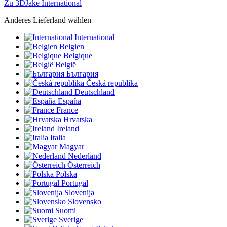
Zu 3DJake International
Anderes Lieferland wählen
International
Belgien
Belgique
België
България
Česká republika
Deutschland
España
France
Hrvatska
Ireland
Italia
Magyar
Nederland
Österreich
Polska
Portugal
Slovenija
Slovensko
Suomi
Sverige