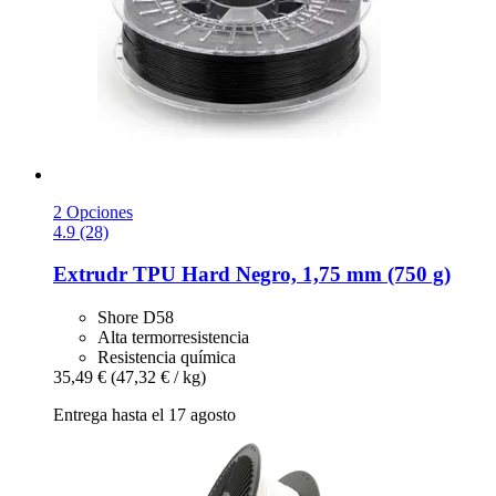
2 Opciones
4.9 (28)
Extrudr
TPU Hard Negro, 1,75 mm (750 g)
Shore D58
Alta termorresistencia
Resistencia química
35,49 €
(47,32 € / kg)
Entrega hasta el 17 agosto