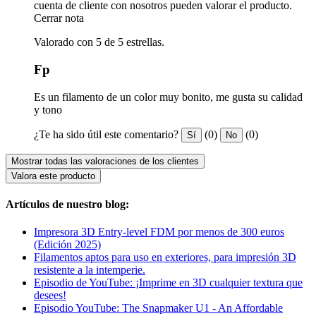
cuenta de cliente con nosotros pueden valorar el producto.
Cerrar nota
Valorado con 5 de 5 estrellas.
Fp
Es un filamento de un color muy bonito, me gusta su calidad
y tono
¿Te ha sido útil este comentario?
(0)
(0)
Sí
No
Mostrar todas las valoraciones de los clientes
Valora este producto
Artículos de nuestro blog:
Impresora 3D Entry-level FDM por menos de 300 euros
(Edición 2025)
Filamentos aptos para uso en exteriores, para impresión 3D
resistente a la intemperie.
Episodio de YouTube: ¡Imprime en 3D cualquier textura que
desees!
Episodio YouTube: The Snapmaker U1 - An Affordable