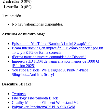
2 estrellas
0
(0%)
1 estrella
0
(0%)
1
valoración
No hay valoraciones disponibles.
Artículos de nuestro blog:
Episodio de YouTube: ¡Bambu A1 mini SwapMod!
Beam Interlocking en impresión 3D: cómo conectar por fin
TPU y PETG de forma correcta
¡Forma parte de nuestra comunidad de Discord!
Impresora 3D FDM de gama alta ¡por menos de 1000 €!
(Edición 2025)
YouTube Episode: We Designed A Print-In-Place
Slingshot...And It Is Scary!
Descubre 3DJake:
Twotrees
Fiberlogy FiberSmooth Black
Creality Multi-kilo Filament Workstand V2
Polymaker Panchroma™ PLA Silk Gold