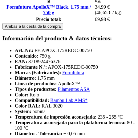
g
kg)
Formfutura ApolloX™ Black, 1,75 mm /
34,99 €
750 g
(46,65 € / kg)
Precio total:
69,98 €
Ambas a la cesta de la compra
Información del producto & datos técnicos:
Art.-Nr.:
FF-APOX-175REDC-00750
Contenido:
750 g
EAN:
8718924476376
Fabricante N.º:
APOX-175REDC-00750
Marcas (Fabricantes):
Formfutura
Diámetro:
1,75 mm
Línea de productos:
ApolloX™
Tipos de productos:
Filamentos ASA
Color:
Rojo
Compatibilidad:
Bambu Lab AMS*
Color RAL:
RAL 3020
System:
bobina
Temperatura de impresión aconsejada:
235 - 255 °C
Temperatura aconsejada para la plataforma térmica:
80 -
100 °C
Diámetro - Tolerancia:
± 0,05 mm