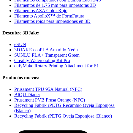
Filamentos de 1,75 mm para impresoras 3D
Filamentos ASA Color Rojo
Filamento ApolloX™ de FormFutura
Filamentos rojos para impresiones en 3D
Descubre 3DJake:
eSUN
3DJAKE ecoPLA Amarillo Neón
SUNLU PLA+ Transparent Green
Creality Watercooling Kit Pro
eufyMake Rotary Printing Attachment for E1
Productos nuevos:
Prusament TPU 95A Natural (NFC)
BIQU Diaper
Prusament PVB Prusa Orange (NFC)
Recycling Fabrik rPETG Recambio Oveja Esponjosa
(Blanco)
Recycling Fabrik rPETG Oveja Esponjosa (Blanco)