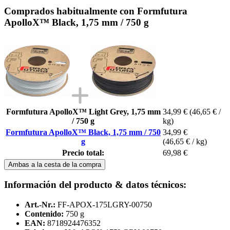
Comprados habitualmente con Formfutura
ApolloX™ Black, 1,75 mm / 750 g
Formfutura ApolloX™ Light Grey, 1,75 mm
34,99 €
(46,65 € /
/ 750 g
kg)
Formfutura ApolloX™ Black, 1,75 mm / 750
34,99 €
g
(46,65 € / kg)
Precio total:
69,98 €
Ambas a la cesta de la compra
Información del producto & datos técnicos:
Art.-Nr.:
FF-APOX-175LGRY-00750
Contenido:
750 g
EAN:
8718924476352