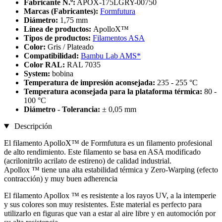
Fabricante N.º:
APOX-175LGRY-00750
Marcas (Fabricantes):
Formfutura
Diámetro:
1,75 mm
Línea de productos:
ApolloX™
Tipos de productos:
Filamentos ASA
Color:
Gris / Plateado
Compatibilidad:
Bambu Lab AMS*
Color RAL:
RAL 7035
System:
bobina
Temperatura de impresión aconsejada:
235 - 255 °C
Temperatura aconsejada para la plataforma térmica:
80 -
100 °C
Diámetro - Tolerancia:
± 0,05 mm
Descripción
El filamento ApolloX™ de Formfutura es un filamento profesional
de alto rendimiento. Este filamento se basa en ASA modificado
(acrilonitrilo acrilato de estireno) de calidad industrial.
Apollox ™ tiene una alta estabilidad térmica y Zero-Warping (efecto
contracción) y muy buen adherencia
El filamento Apollox ™ es resistente a los rayos UV, a la intemperie
y sus colores son muy resistentes. Este material es perfecto para
utilizarlo en figuras que van a estar al aire libre y en automoción por