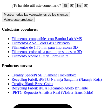
¿Te ha sido útil este comentario?
(0)
(0)
Sí
No
Mostrar todas las valoraciones de los clientes
Valora este producto
Categorías populares:
Filamentos compatibles con Bambu Lab AMS
Filamentos ASA Color Gris / Plateado
Filamentos de 1,75 mm para impresoras 3D
Filamentos color plata para impresiones en 3D
Filamento ApolloX™ de FormFutura
Productos nuevos:
Creality SpacePi SE Filament Trockenbox
Recycling Fabrik rPETG Naranja Sanguina (Naranja Roja)
Creality Blank Brass Coins
Recycling Fabrik rPLA Recambio Abeto Brillante
rPETG Repuesto Amatista Real (Violeta Translúcido)