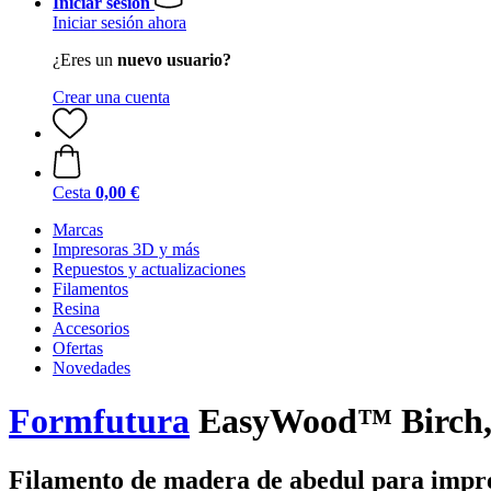
Iniciar sesión
Iniciar sesión ahora
¿Eres un
nuevo usuario?
Crear una cuenta
Cesta
0,00 €
Marcas
Impresoras 3D y más
Repuestos y actualizaciones
Filamentos
Resina
Accesorios
Ofertas
Novedades
Formfutura
EasyWood™ Birch, 
Filamento de madera de abedul para impre