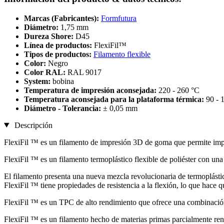
Marcas (Fabricantes):
Formfutura
Diámetro:
1,75 mm
Dureza Shore:
D45
Línea de productos:
FlexiFil™
Tipos de productos:
Filamento flexible
Color:
Negro
Color RAL:
RAL 9017
System:
bobina
Temperatura de impresión aconsejada:
220 - 260 °C
Temperatura aconsejada para la plataforma térmica:
90 - 
Diámetro - Tolerancia:
± 0,05 mm
Descripción
FlexiFil ™ es un filamento de impresión 3D de goma que permite impr
FlexiFil ™ es un filamento termoplástico flexible de poliéster con un
El filamento presenta una nueva mezcla revolucionaria de termoplástic
FlexiFil ™ tiene propiedades de resistencia a la flexión, lo que hace q
FlexiFil ™ es un TPC de alto rendimiento que ofrece una combinación ún
FlexiFil ™ es un filamento hecho de materias primas parcialmente reno