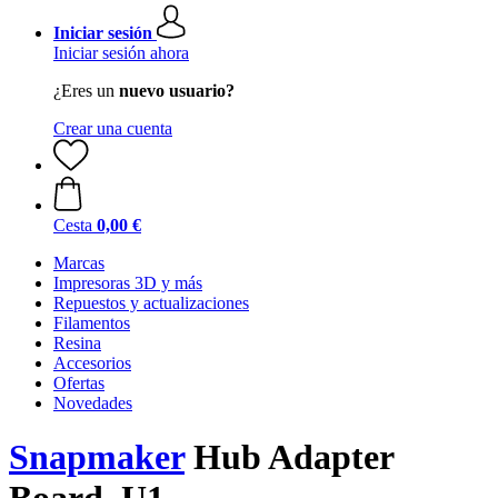
Iniciar sesión
Iniciar sesión ahora
¿Eres un
nuevo usuario?
Crear una cuenta
Cesta
0,00 €
Marcas
Impresoras 3D y más
Repuestos y actualizaciones
Filamentos
Resina
Accesorios
Ofertas
Novedades
Snapmaker
Hub Adapter