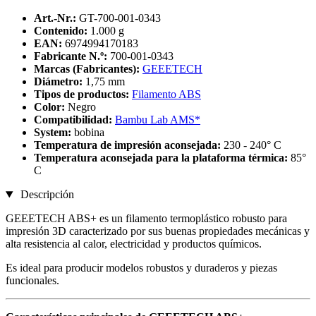
Art.-Nr.:
GT-700-001-0343
Contenido:
1.000 g
EAN:
6974994170183
Fabricante N.º:
700-001-0343
Marcas (Fabricantes):
GEEETECH
Diámetro:
1,75 mm
Tipos de productos:
Filamento ABS
Color:
Negro
Compatibilidad:
Bambu Lab AMS*
System:
bobina
Temperatura de impresión aconsejada:
230 - 240° C
Temperatura aconsejada para la plataforma térmica:
85°
C
Descripción
GEEETECH ABS+ es un filamento termoplástico robusto para
impresión 3D caracterizado por sus buenas propiedades mecánicas y
alta resistencia al calor, electricidad y productos químicos.
Es ideal para producir modelos robustos y duraderos y piezas
funcionales.