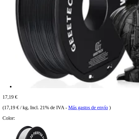
17,19 €
(
17,19 € / kg
, Incl. 21% de IVA
-
Más gastos de envío
)
Color: