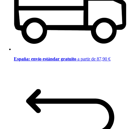
España: envío estándar gratuito
a partir de 87,90 €