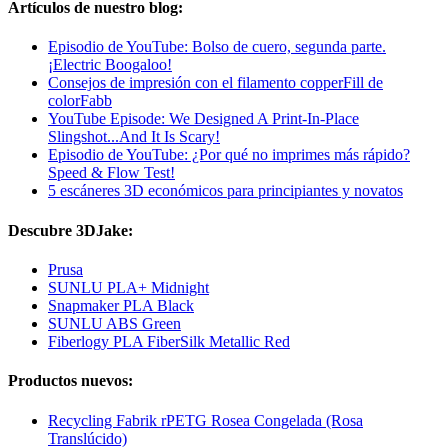
Artículos de nuestro blog:
Episodio de YouTube: Bolso de cuero, segunda parte.
¡Electric Boogaloo!
Consejos de impresión con el filamento copperFill de
colorFabb
YouTube Episode: We Designed A Print-In-Place
Slingshot...And It Is Scary!
Episodio de YouTube: ¿Por qué no imprimes más rápido?
Speed & Flow Test!
5 escáneres 3D económicos para principiantes y novatos
Descubre 3DJake:
Prusa
SUNLU PLA+ Midnight
Snapmaker PLA Black
SUNLU ABS Green
Fiberlogy PLA FiberSilk Metallic Red
Productos nuevos:
Recycling Fabrik rPETG Rosea Congelada (Rosa
Translúcido)