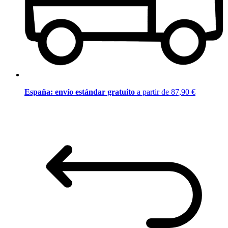
España: envío estándar gratuito
a partir de 87,90 €