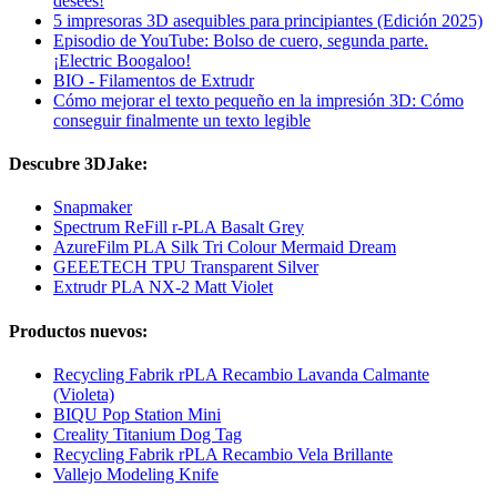
desees!
5 impresoras 3D asequibles para principiantes (Edición 2025)
Episodio de YouTube: Bolso de cuero, segunda parte.
¡Electric Boogaloo!
BIO - Filamentos de Extrudr
Cómo mejorar el texto pequeño en la impresión 3D: Cómo
conseguir finalmente un texto legible
Descubre 3DJake:
Snapmaker
Spectrum ReFill r-PLA Basalt Grey
AzureFilm PLA Silk Tri Colour Mermaid Dream
GEEETECH TPU Transparent Silver
Extrudr PLA NX-2 Matt Violet
Productos nuevos:
Recycling Fabrik rPLA Recambio Lavanda Calmante
(Violeta)
BIQU Pop Station Mini
Creality Titanium Dog Tag
Recycling Fabrik rPLA Recambio Vela Brillante
Vallejo Modeling Knife