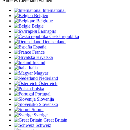
Anderes Lieferland wählen
International
Belgien
Belgique
België
България
Česká republika
Deutschland
España
France
Hrvatska
Ireland
Italia
Magyar
Nederland
Österreich
Polska
Portugal
Slovenija
Slovensko
Suomi
Sverige
Great Britain
Schweiz