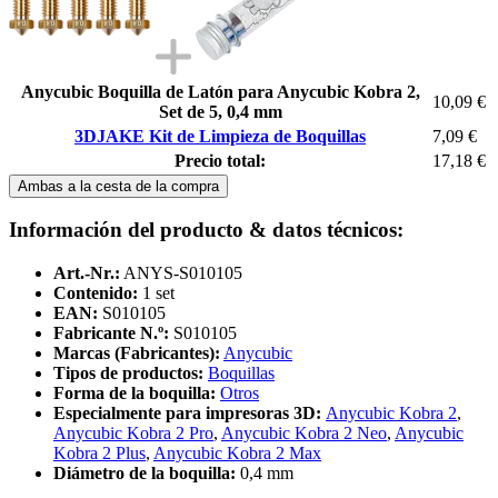
Anycubic Boquilla de Latón para Anycubic Kobra 2,
10,09 €
Set de 5, 0,4 mm
3DJAKE Kit de Limpieza de Boquillas
7,09 €
Precio total:
17,18 €
Ambas a la cesta de la compra
Información del producto & datos técnicos:
Art.-Nr.:
ANYS-S010105
Contenido:
1 set
EAN:
S010105
Fabricante N.º:
S010105
Marcas (Fabricantes):
Anycubic
Tipos de productos:
Boquillas
Forma de la boquilla:
Otros
Especialmente para impresoras 3D:
Anycubic Kobra 2
,
Anycubic Kobra 2 Pro
,
Anycubic Kobra 2 Neo
,
Anycubic
Kobra 2 Plus
,
Anycubic Kobra 2 Max
Diámetro de la boquilla:
0,4 mm