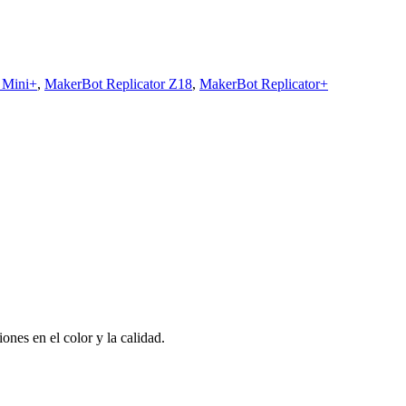
 Mini+
,
MakerBot Replicator Z18
,
MakerBot Replicator+
nes en el color y la calidad.