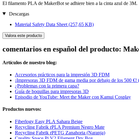
El filamento PLA de MakerBot se adhiere bien a la cinta azul de 3M.
Descargas
Material Safety Data Sheet
(257,65 KB)
Valora este producto
comentarios en español del producto: Ma
Artículos de nuestro blog:
Accesorios prácticos para la impresión 3D FDM
¡Impresoras 3D FDM de gama media por debajo de los 500 €! 
¿Problemas con la primera capa?
Guía de boquillas para impresoras 3D
Episodio de YouTube: Meet the Maker con Kamui Cosplay
Productos nuevos:
Fiberlogy Easy PLA Sahara Beige
Recycling Fabrik rPLA Premium Negro Mate
Recycling Fabrik rPETG Zanahoria (Naranja)
Creality Space Pi V2 Filament Dry Box