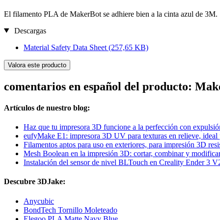
El filamento PLA de MakerBot se adhiere bien a la cinta azul de 3M.
Descargas
Material Safety Data Sheet
(257,65 KB)
Valora este producto
comentarios en español del producto: Mak
Artículos de nuestro blog:
Haz que tu impresora 3D funcione a la perfección con expulsión
eufyMake E1: impresora 3D UV para texturas en relieve, ideal 
Filamentos aptos para uso en exteriores, para impresión 3D resis
Mesh Boolean en la impresión 3D: cortar, combinar y modific
Instalación del sensor de nivel BLTouch en Creality Ender 3 V
Descubre 3DJake:
Anycubic
BondTech Tornillo Moleteado
Elegoo PLA Matte Navy Blue