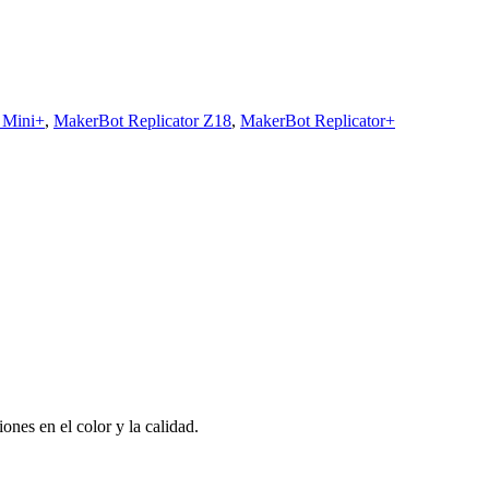
 Mini+
,
MakerBot Replicator Z18
,
MakerBot Replicator+
nes en el color y la calidad.