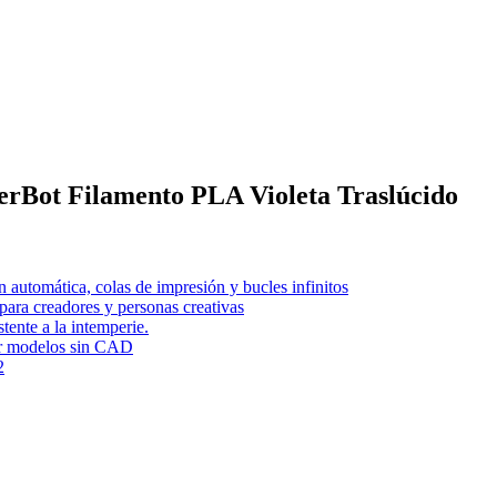
erBot Filamento PLA Violeta Traslúcido
 automática, colas de impresión y bucles infinitos
para creadores y personas creativas
tente a la intemperie.
ar modelos sin CAD
2