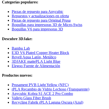
Categorías populares:
Piezas de repuesto para Anycubic
Repuestos y actualizaciones en oferta
Piezas de repuesto para Original Prusa
Boquillas para impresoras 3D de Micro-Swiss
Boquillas V6 para impresoras 3D
Descubre 3DJake:
Bambu Lab
E3D V6 Plated Copper Heater Block
Revell Aqua Latón, Metálico
3DJAKE mattePLA Light Blue
Elegoo Fuente de Alimentación
Productos nuevos:
Prusament PVB Light Yellow (NFC)
rPLA Recambio de Vidrio Lechoso (Transparente)
Anycubic Kobra S1 ACE 2 Pro Combo
Vallejo Glass Fiber Brush
Recycling Fabrik rPLA Laguna Oscura (Azul)