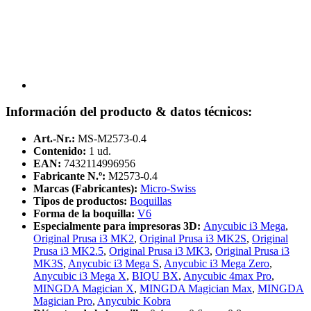
Información del producto & datos técnicos:
Art.-Nr.:
MS-M2573-0.4
Contenido:
1 ud.
EAN:
7432114996956
Fabricante N.º:
M2573-0.4
Marcas (Fabricantes):
Micro-Swiss
Tipos de productos:
Boquillas
Forma de la boquilla:
V6
Especialmente para impresoras 3D:
Anycubic i3 Mega
,
Original Prusa i3 MK2
,
Original Prusa i3 MK2S
,
Original
Prusa i3 MK2.5
,
Original Prusa i3 MK3
,
Original Prusa i3
MK3S
,
Anycubic i3 Mega S
,
Anycubic i3 Mega Zero
,
Anycubic i3 Mega X
,
BIQU BX
,
Anycubic 4max Pro
,
MINGDA Magician X
,
MINGDA Magician Max
,
MINGDA
Magician Pro
,
Anycubic Kobra