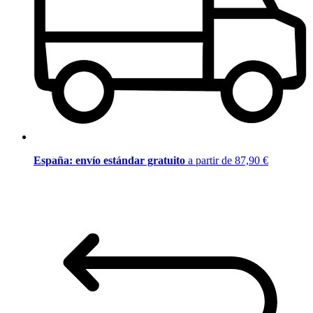
España: envío estándar gratuito
a partir de 87,90 €