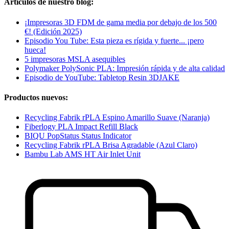
Artículos de nuestro blog:
¡Impresoras 3D FDM de gama media por debajo de los 500
€! (Edición 2025)
Episodio You Tube: Esta pieza es rígida y fuerte... ¡pero
hueca!
5 impresoras MSLA asequibles
Polymaker PolySonic PLA: Impresión rápida y de alta calidad
Episodio de YouTube: Tabletop Resin 3DJAKE
Productos nuevos:
Recycling Fabrik rPLA Espino Amarillo Suave (Naranja)
Fiberlogy PLA Impact Refill Black
BIQU PopStatus Status Indicator
Recycling Fabrik rPLA Brisa Agradable (Azul Claro)
Bambu Lab AMS HT Air Inlet Unit