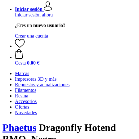
Iniciar sesión
Iniciar sesión ahora
¿Eres un
nuevo usuario?
Crear una cuenta
Cesta
0,00 €
Marcas
Impresoras 3D y más
Repuestos y actualizaciones
Filamentos
Resina
Accesorios
Ofertas
Novedades
Phaetus
Dragonfly Hotend