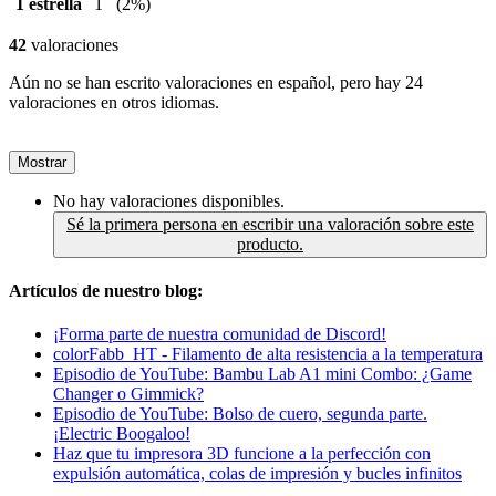
1 estrella
1
(2%)
42
valoraciones
Aún no se han escrito valoraciones en español, pero hay 24
valoraciones en otros idiomas.
Mostrar
No hay valoraciones disponibles.
Sé la primera persona en escribir una valoración sobre este
producto.
Artículos de nuestro blog:
¡Forma parte de nuestra comunidad de Discord!
colorFabb_HT - Filamento de alta resistencia a la temperatura
Episodio de YouTube: Bambu Lab A1 mini Combo: ¿Game
Changer o Gimmick?
Episodio de YouTube: Bolso de cuero, segunda parte.
¡Electric Boogaloo!
Haz que tu impresora 3D funcione a la perfección con
expulsión automática, colas de impresión y bucles infinitos