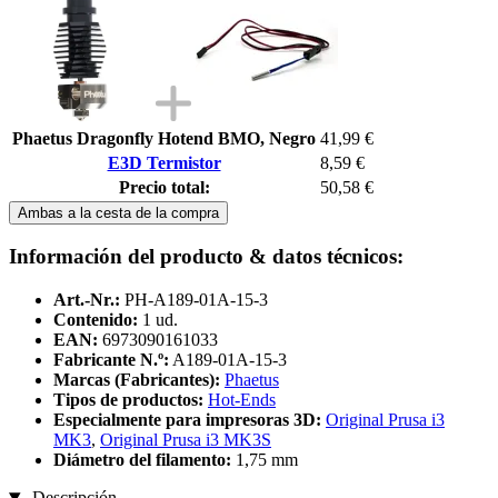
Phaetus Dragonfly Hotend BMO, Negro
41,99 €
E3D Termistor
8,59 €
Precio total:
50,58 €
Ambas a la cesta de la compra
Información del producto & datos técnicos:
Art.-Nr.:
PH-A189-01A-15-3
Contenido:
1 ud.
EAN:
6973090161033
Fabricante N.º:
A189-01A-15-3
Marcas (Fabricantes):
Phaetus
Tipos de productos:
Hot-Ends
Especialmente para impresoras 3D:
Original Prusa i3
MK3
,
Original Prusa i3 MK3S
Diámetro del filamento:
1,75 mm
Descripción