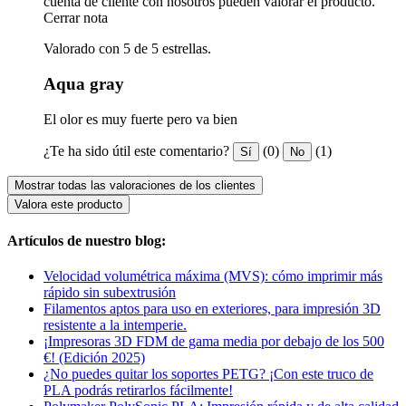
cuenta de cliente con nosotros pueden valorar el producto.
Cerrar nota
Valorado con 5 de 5 estrellas.
Aqua gray
El olor es muy fuerte pero va bien
¿Te ha sido útil este comentario?
(0)
(1)
Sí
No
Mostrar todas las valoraciones de los clientes
Valora este producto
Artículos de nuestro blog:
Velocidad volumétrica máxima (MVS): cómo imprimir más
rápido sin subextrusión
Filamentos aptos para uso en exteriores, para impresión 3D
resistente a la intemperie.
¡Impresoras 3D FDM de gama media por debajo de los 500
€! (Edición 2025)
¿No puedes quitar los soportes PETG? ¡Con este truco de
PLA podrás retirarlos fácilmente!