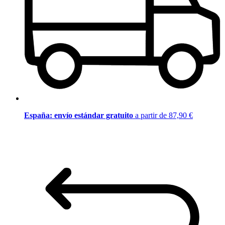
España: envío estándar gratuito
a partir de 87,90 €