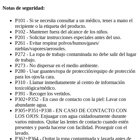
Notas de seguridad:
P101 - Si se necesita consultar a un médico, tener a mano el
recipiente o la etiqueta del producto.
P102 - Mantener fuera del alcance de los niños.
P201 - Solicitar instrucciones especiales antes del uso.
P261 - Evitar respirar polvos/humos/gases/
nieblas/vapores/aerosoles.
P272 - La ropa de trabajo contaminada no debe salir del lugar
de trabajo.
P273 - No dispersar en el medio ambiente.
P280 - Usar guantes/ropa de protección/equipo de protección
para los ojos/la cara.
P310 - Llamar inmediatamente al centro de información
toxicológica/médico.
P391 - Recoger los vertidos.
P302+P352 - En caso de contacto con la piel: Lavar con
abundante agua.
P305+P351+P338 - EN CASO DE CONTACTO CON
LOS OJOS: Enjuagar con agua cuidadosamente durante
varios minutos. Quitar las lentes de contacto cuando estén
presentes y pueda hacerse con facilidad. Proseguir con el
lavado.
P362+P364 - Quitar la ropa contaminada y lavarla antes de