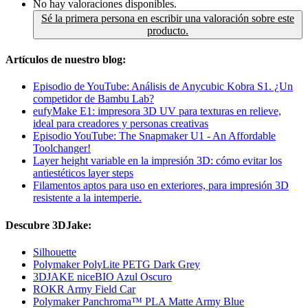
No hay valoraciones disponibles.
Sé la primera persona en escribir una valoración sobre este
producto.
Artículos de nuestro blog:
Episodio de YouTube: Análisis de Anycubic Kobra S1. ¿Un
competidor de Bambu Lab?
eufyMake E1: impresora 3D UV para texturas en relieve,
ideal para creadores y personas creativas
Episodio YouTube: The Snapmaker U1 - An Affordable
Toolchanger!
Layer height variable en la impresión 3D: cómo evitar los
antiestéticos layer steps
Filamentos aptos para uso en exteriores, para impresión 3D
resistente a la intemperie.
Descubre 3DJake:
Silhouette
Polymaker PolyLite PETG Dark Grey
3DJAKE niceBIO Azul Oscuro
ROKR Army Field Car
Polymaker Panchroma™ PLA Matte Army Blue