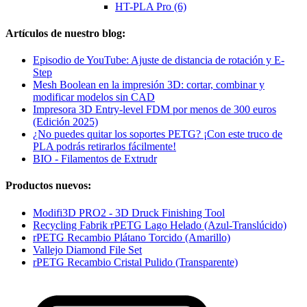
HT-PLA Pro (6)
Artículos de nuestro blog:
Episodio de YouTube: Ajuste de distancia de rotación y E-
Step
Mesh Boolean en la impresión 3D: cortar, combinar y
modificar modelos sin CAD
Impresora 3D Entry-level FDM por menos de 300 euros
(Edición 2025)
¿No puedes quitar los soportes PETG? ¡Con este truco de
PLA podrás retirarlos fácilmente!
BIO - Filamentos de Extrudr
Productos nuevos:
Modifi3D PRO2 - 3D Druck Finishing Tool
Recycling Fabrik rPETG Lago Helado (Azul-Translúcido)
rPETG Recambio Plátano Torcido (Amarillo)
Vallejo Diamond File Set
rPETG Recambio Cristal Pulido (Transparente)