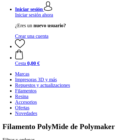
Iniciar sesión
Iniciar sesión ahora
¿Eres un
nuevo usuario?
Crear una cuenta
Cesta
0,00 €
Marcas
Impresoras 3D y más
Repuestos y actualizaciones
Filamentos
Resina
Accesorios
Ofertas
Novedades
Filamento PolyMide de Polymaker
Filtrar y ordenar