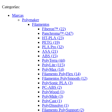
Categorías:
Marcas
Polymaker
Filamentos
Fiberon™ (22)
Panchroma™ (247)
HT-PLA (23)
PETG (19)
PLA Pro (32)
ASA (21)
ABS (15)
PolyTerra (44)
PolyLite (115)
PolyMax (14)
Filamento PolyFlex (14)
Filamentos PolySmooth (12)
PolySonic PLA (3)
PC-ABS (2)
PolyWood (1)
PolyMide (3)
PolyCast (1)
PolyDissolve (1)
Filamento PolySupport (2)