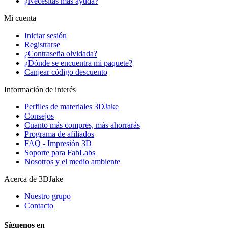
¿Necesitas más ayuda?
Mi cuenta
Iniciar sesión
Registrarse
¿Contraseña olvidada?
¿Dónde se encuentra mi paquete?
Canjear código descuento
Información de interés
Perfiles de materiales 3DJake
Consejos
Cuanto más compres, más ahorrarás
Programa de afiliados
FAQ - Impresión 3D
Soporte para FabLabs
Nosotros y el medio ambiente
Acerca de 3DJake
Nuestro grupo
Contacto
Síguenos en