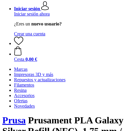
Iniciar sesión
Iniciar sesión ahora
¿Eres un
nuevo usuario?
Crear una cuenta
Cesta
0,00 €
Marcas
Impresoras 3D y más
Repuestos y actualizaciones
Filamentos
Resina
Accesorios
Ofertas
Novedades
Prusa
Prusament PLA Galaxy