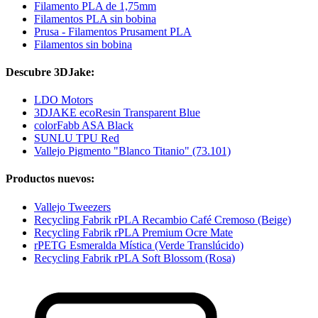
Filamento PLA de 1,75mm
Filamentos PLA sin bobina
Prusa - Filamentos Prusament PLA
Filamentos sin bobina
Descubre 3DJake:
LDO Motors
3DJAKE ecoResin Transparent Blue
colorFabb ASA Black
SUNLU TPU Red
Vallejo Pigmento "Blanco Titanio" (73.101)
Productos nuevos:
Vallejo Tweezers
Recycling Fabrik rPLA Recambio Café Cremoso (Beige)
Recycling Fabrik rPLA Premium Ocre Mate
rPETG Esmeralda Mística (Verde Translúcido)
Recycling Fabrik rPLA Soft Blossom (Rosa)