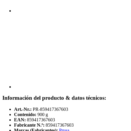
Información del producto & datos técnicos:
Art.-Nr.:
PR-859417367603
Contenido:
900 g
EAN:
859417367603
Fabricante N.º:
859417367603
Marcas (Fabricantes):
Prusa