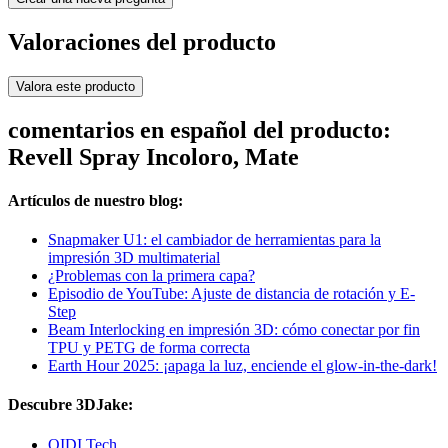
Valoraciones del producto
Valora este producto
comentarios en español del producto:
Revell Spray Incoloro, Mate
Artículos de nuestro blog:
Snapmaker U1: el cambiador de herramientas para la
impresión 3D multimaterial
¿Problemas con la primera capa?
Episodio de YouTube: Ajuste de distancia de rotación y E-
Step
Beam Interlocking en impresión 3D: cómo conectar por fin
TPU y PETG de forma correcta
Earth Hour 2025: ¡apaga la luz, enciende el glow-in-the-dark!
Descubre 3DJake:
QIDI Tech