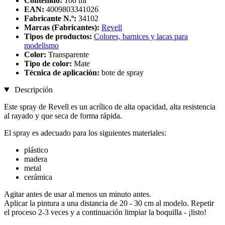
Contenido:
100 ml
EAN:
4009803341026
Fabricante N.º:
34102
Marcas (Fabricantes):
Revell
Tipos de productos:
Colores, barnices y lacas para
modelismo
Color:
Transparente
Tipo de color:
Mate
Técnica de aplicación:
bote de spray
Descripción
Este spray de Revell es un acrílico de alta opacidad, alta resistencia
al rayado y que seca de forma rápida.
El spray es adecuado para los siguientes materiales:
plástico
madera
metal
cerámica
Agitar antes de usar al menos un minuto antes.
Aplicar la pintura a una distancia de 20 - 30 cm al modelo. Repetir
el proceso 2-3 veces y a continuación limpiar la boquilla - ¡listo!