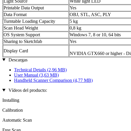
Light Source
White light LED
Printable Data Output
Yes
Data Format
OBJ, STL, ASC, PLY
Turntable Loading Capacity
5 kg
Scan Head Weight
0,8 kg
OS System Support
Windows 7, 8 or 10, 64 bits
Sharing to Sketchfab
Yes
Display Card
NVIDIA GTX660 or higher - Dis
Descargas
Technical Details
(2,96 MB)
User Manual
(3,63 MB)
Handheld Scanner Comparison
(4,77 MB)
Vídeos del producto:
Installing
Calibration
Automatic Scan
Free Scan