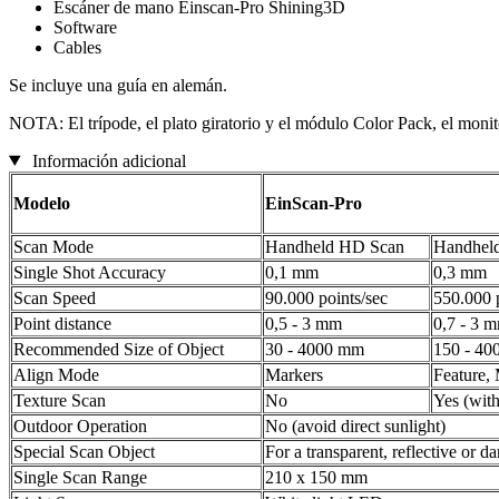
Escáner de mano Einscan-Pro Shining3D
Software
Cables
Se incluye una guía en alemán.
NOTA: El trípode, el plato giratorio y el módulo Color Pack, el monit
Información adicional
Modelo
EinScan-Pro
Scan Mode
Handheld HD Scan
Handheld
Single Shot Accuracy
0,1 mm
0,3 mm
Scan Speed
90.000 points/sec
550.000 p
Point distance
0,5 - 3 mm
0,7 - 3 
Recommended Size of Object
30 - 4000 mm
150 - 4
Align Mode
Markers
Feature,
Texture Scan
No
Yes (with
Outdoor Operation
No (avoid direct sunlight)
Special Scan Object
For a transparent, reflective or d
Single Scan Range
210 x 150 mm