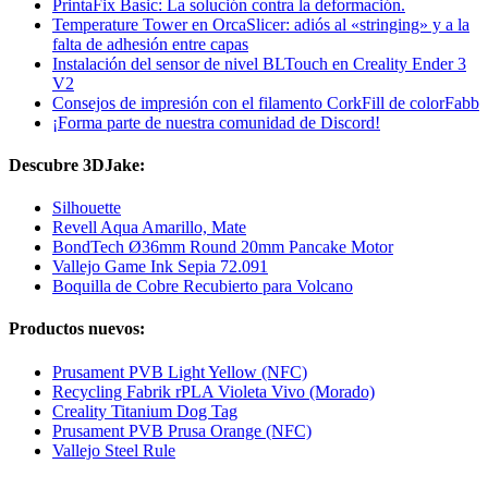
PrintaFix Basic: La solución contra la deformación.
Temperature Tower en OrcaSlicer: adiós al «stringing» y a la
falta de adhesión entre capas
Instalación del sensor de nivel BLTouch en Creality Ender 3
V2
Consejos de impresión con el filamento CorkFill de colorFabb
¡Forma parte de nuestra comunidad de Discord!
Descubre 3DJake:
Silhouette
Revell Aqua Amarillo, Mate
BondTech Ø36mm Round 20mm Pancake Motor
Vallejo Game Ink Sepia 72.091
Boquilla de Cobre Recubierto para Volcano
Productos nuevos:
Prusament PVB Light Yellow (NFC)
Recycling Fabrik rPLA Violeta Vivo (Morado)
Creality Titanium Dog Tag
Prusament PVB Prusa Orange (NFC)
Vallejo Steel Rule