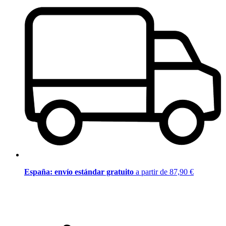
España: envío estándar gratuito
a partir de 87,90 €