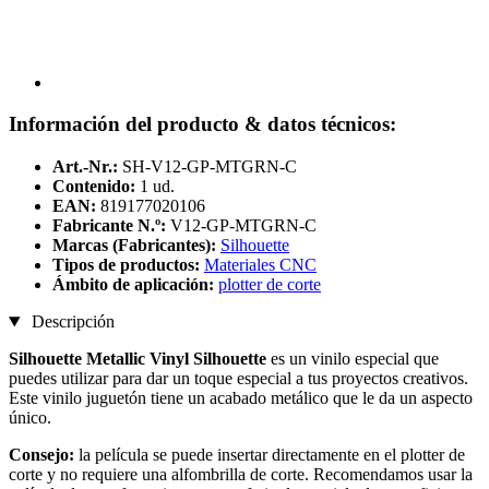
Información del producto & datos técnicos:
Art.-Nr.:
SH-V12-GP-MTGRN-C
Contenido:
1 ud.
EAN:
819177020106
Fabricante N.º:
V12-GP-MTGRN-C
Marcas (Fabricantes):
Silhouette
Tipos de productos:
Materiales CNC
Ámbito de aplicación:
plotter de corte
Descripción
Silhouette Metallic Vinyl
Silhouette
es un vinilo especial que
puedes utilizar para dar un toque especial a tus proyectos creativos.
Este vinilo juguetón tiene un acabado metálico que le da un aspecto
único.
Consejo:
la película se puede insertar directamente en el plotter de
corte y no requiere una alfombrilla de corte. Recomendamos usar la