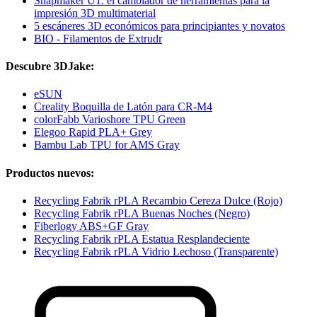
Snapmaker U1: el cambiador de herramientas para la
impresión 3D multimaterial
5 escáneres 3D económicos para principiantes y novatos
BIO - Filamentos de Extrudr
Descubre 3DJake:
eSUN
Creality Boquilla de Latón para CR-M4
colorFabb Varioshore TPU Green
Elegoo Rapid PLA+ Grey
Bambu Lab TPU for AMS Gray
Productos nuevos:
Recycling Fabrik rPLA Recambio Cereza Dulce (Rojo)
Recycling Fabrik rPLA Buenas Noches (Negro)
Fiberlogy ABS+GF Gray
Recycling Fabrik rPLA Estatua Resplandeciente
Recycling Fabrik rPLA Vidrio Lechoso (Transparente)