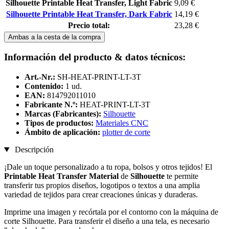
Silhouette Printable Heat Transfer, Light Fabric
9,09 €
Silhouette Printable Heat Transfer, Dark Fabric
14,19 €
Precio total:
23,28 €
Ambas a la cesta de la compra
Información del producto & datos técnicos:
Art.-Nr.:
SH-HEAT-PRINT-LT-3T
Contenido:
1 ud.
EAN:
814792011010
Fabricante N.º:
HEAT-PRINT-LT-3T
Marcas (Fabricantes):
Silhouette
Tipos de productos:
Materiales CNC
Ámbito de aplicación:
plotter de corte
Descripción
¡Dale un toque personalizado a tu ropa, bolsos y otros tejidos! El
Printable Heat Transfer Material
de
Silhouette
te permite
transferir tus propios diseños, logotipos o textos a una amplia
variedad de tejidos para crear creaciones únicas y duraderas.
Imprime una imagen y recórtala por el contorno con la máquina de
corte Silhouette. Para transferir el diseño a una tela, es necesario