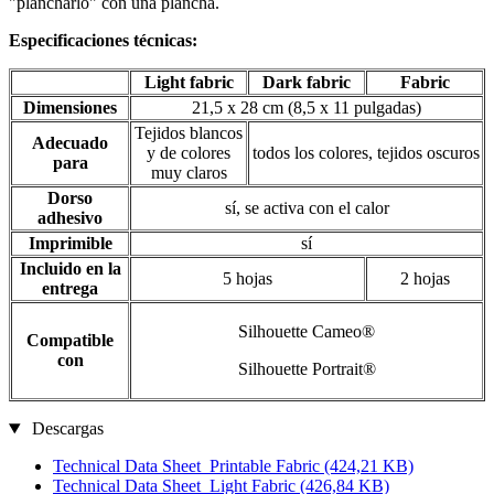
"plancharlo" con una plancha.
Especificaciones técnicas:
Light fabric
Dark fabric
Fabric
Dimensiones
21,5 x 28 cm (8,5 x 11 pulgadas)
Tejidos blancos
Adecuado
y de colores
todos los colores, tejidos oscuros
para
muy claros
Dorso
sí, se activa con el calor
adhesivo
Imprimible
sí
Incluido en la
5 hojas
2 hojas
entrega
Silhouette Cameo®
Compatible
con
Silhouette Portrait®
Descargas
Technical Data Sheet_Printable Fabric
(424,21 KB)
Technical Data Sheet_Light Fabric
(426,84 KB)