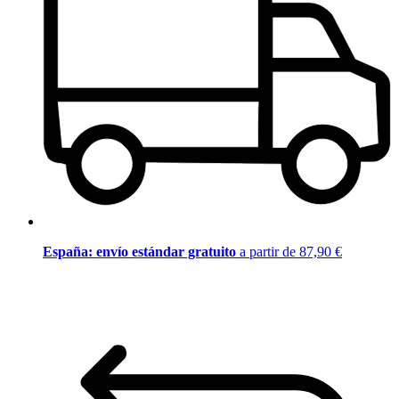
España: envío estándar gratuito
a partir de 87,90 €