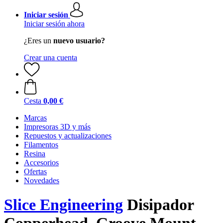
Iniciar sesión
Iniciar sesión ahora
¿Eres un
nuevo usuario?
Crear una cuenta
Cesta
0,00 €
Marcas
Impresoras 3D y más
Repuestos y actualizaciones
Filamentos
Resina
Accesorios
Ofertas
Novedades
Slice Engineering
Disipador