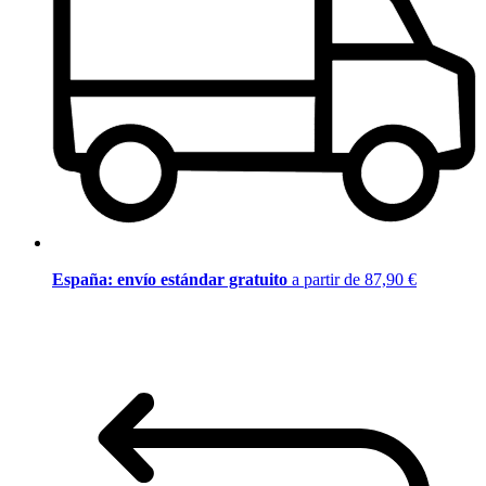
España: envío estándar gratuito
a partir de 87,90 €