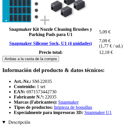
Snapmaker Kit Nozzle Cleaning Brushes y
5,09 €
Parking Pads para U1
7,09 €
Snapmaker Silicone Sock, U1 (4 unidades)
(1,77 € / ud.)
Precio total:
12,18 €
Ambas a la cesta de la compra
Información del producto & datos técnicos:
Art.-Nr.:
SM-22035
Contenido:
1 set
EAN:
6971573442730
Fabricante N.º:
22035
Marcas (Fabricantes):
Snapmaker
Tipos de productos:
limpieza de boquillas
Especialmente para impresoras 3D:
Snapmaker U1
Descripción