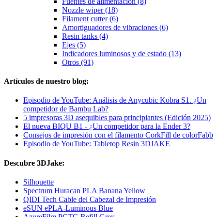
Fuentes de alimentación (8)
Nozzle wiper (18)
Filament cutter (6)
Amortiguadores de vibraciones (6)
Resin tanks (4)
Ejes (5)
Indicadores luminosos y de estado (13)
Otros (91)
Artículos de nuestro blog:
Episodio de YouTube: Análisis de Anycubic Kobra S1. ¿Un
competidor de Bambu Lab?
5 impresoras 3D asequibles para principiantes (Edición 2025)
El nueva BIQU B1 - ¿Un competidor para la Ender 3?
Consejos de impresión con el filamento CorkFill de colorFabb
Episodio de YouTube: Tabletop Resin 3DJAKE
Descubre 3DJake:
Silhouette
Spectrum Huracan PLA Banana Yellow
QIDI Tech Cable del Cabezal de Impresión
eSUN ePLA-Luminous Blue
AzureFilm PCTG Refill Grey