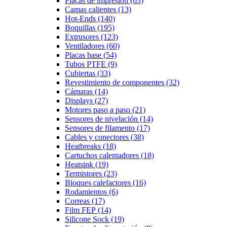
Placas de impresión (63)
Camas calientes (13)
Hot-Ends (140)
Boquillas (195)
Extrusores (123)
Ventiladores (60)
Placas base (54)
Tubos PTFE (9)
Cubiertas (33)
Revestimiento de componentes (32)
Cámaras (14)
Displays (27)
Motores paso a paso (21)
Sensores de nivelación (14)
Sensores de filamento (17)
Cables y conectores (38)
Heatbreaks (18)
Cartuchos calentadores (18)
Heatsink (19)
Termistores (23)
Bloques calefactores (16)
Rodamientos (6)
Correas (17)
Film FEP (14)
Silicone Sock (19)