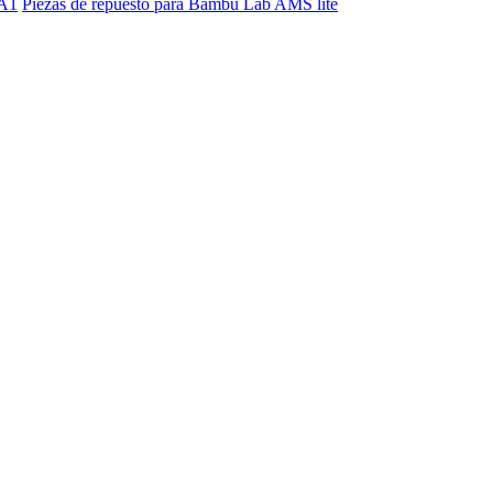
 A1
Piezas de repuesto para Bambu Lab AMS lite