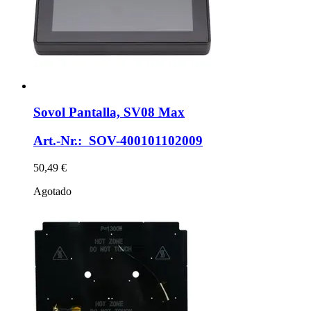
Sovol
Pantalla, SV08 Max
Art.-Nr.: SOV-400101102009
50,49 €
Agotado