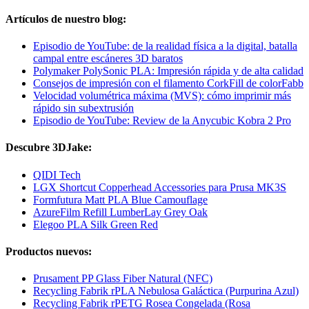
Artículos de nuestro blog:
Episodio de YouTube: de la realidad física a la digital, batalla
campal entre escáneres 3D baratos
Polymaker PolySonic PLA: Impresión rápida y de alta calidad
Consejos de impresión con el filamento CorkFill de colorFabb
Velocidad volumétrica máxima (MVS): cómo imprimir más
rápido sin subextrusión
Episodio de YouTube: Review de la Anycubic Kobra 2 Pro
Descubre 3DJake:
QIDI Tech
LGX Shortcut Copperhead Accessories para Prusa MK3S
Formfutura Matt PLA Blue Camouflage
AzureFilm Refill LumberLay Grey Oak
Elegoo PLA Silk Green Red
Productos nuevos:
Prusament PP Glass Fiber Natural (NFC)
Recycling Fabrik rPLA Nebulosa Galáctica (Purpurina Azul)
Recycling Fabrik rPETG Rosea Congelada (Rosa