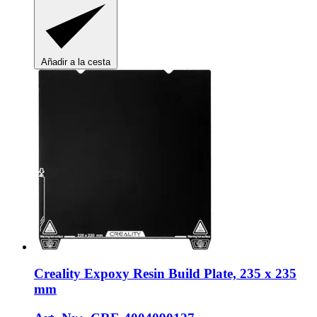
Añadir a la cesta
Creality
Expoxy Resin Build Plate, 235 x 235
mm