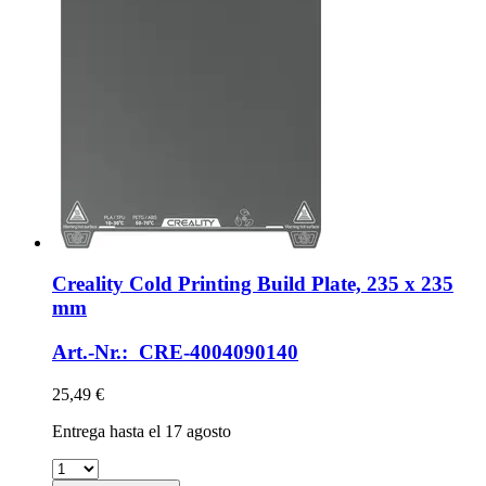
Creality
Cold Printing Build Plate, 235 x 235
mm
Art.-Nr.: CRE-4004090140
25,49 €
Entrega hasta el 17 agosto