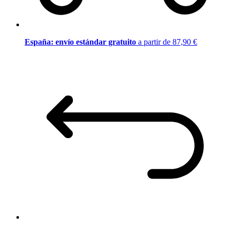
España: envío estándar gratuito
a partir de 87,90 €