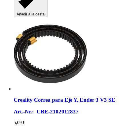
Añadir a la cesta
Creality
Correa para Eje Y, Ender 3 V3 SE
Art.-Nr.: CRE-2102012837
5,09 €