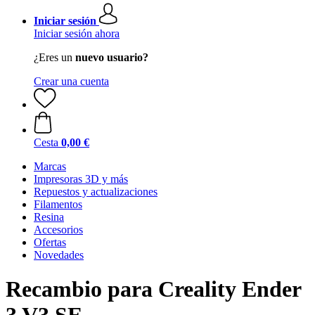
Iniciar sesión
Iniciar sesión ahora
¿Eres un
nuevo usuario?
Crear una cuenta
Cesta
0,00 €
Marcas
Impresoras 3D y más
Repuestos y actualizaciones
Filamentos
Resina
Accesorios
Ofertas
Novedades
Recambio para Creality Ender