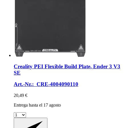
Creality
PEI Flexible Build Plate, Ender 3 V3
SE
Art.-Nr.: CRE-4004090110
20,49 €
Entrega hasta el 17 agosto