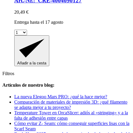
Art.-Nr.: CRE-4004090127
20,49 €
Entrega hasta el 17 agosto
Añadir a la cesta
Filtros
Artículos de nuestro blog:
La nueva Elegoo Mars PRO: ¿qué la hace mejor?
Comparación de materiales de impresión 3D: ¿qué filamento
se adapta mejor a tu proyecto?
Temperature Tower en OrcaSlicer: adiós al «stringing» y a la
falta de adhesión entre capas
Cómo evitar Z- Seam: cómo conseguir superficies lisas con la
Scarf Seam