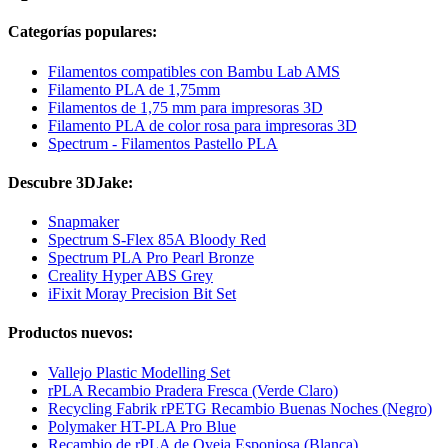
Categorías populares:
Filamentos compatibles con Bambu Lab AMS
Filamento PLA de 1,75mm
Filamentos de 1,75 mm para impresoras 3D
Filamento PLA de color rosa para impresoras 3D
Spectrum - Filamentos Pastello PLA
Descubre 3DJake:
Snapmaker
Spectrum S-Flex 85A Bloody Red
Spectrum PLA Pro Pearl Bronze
Creality Hyper ABS Grey
iFixit Moray Precision Bit Set
Productos nuevos:
Vallejo Plastic Modelling Set
rPLA Recambio Pradera Fresca (Verde Claro)
Recycling Fabrik rPETG Recambio Buenas Noches (Negro)
Polymaker HT-PLA Pro Blue
Recambio de rPLA de Oveja Esponjosa (Blanca)