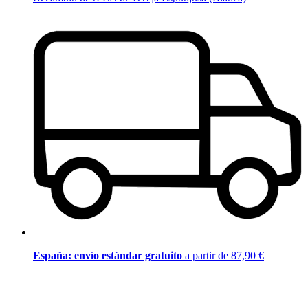
España: envío estándar gratuito
a partir de 87,90 €