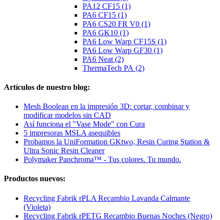
PA12 CF15 (1)
PA6 CF15 (1)
PA6 CS20 FR V0 (1)
PA6 GK10 (1)
PA6 Low Warp CF15S (1)
PA6 Low Warp GF30 (1)
PA6 Neat (2)
ThermaTech PA (2)
Artículos de nuestro blog:
Mesh Boolean en la impresión 3D: cortar, combinar y
modificar modelos sin CAD
Así funciona el "Vase Mode" con Cura
5 impresoras MSLA asequibles
Probamos la UniFormation GKtwo, Resin Curing Station &
Ultra Sonic Resin Cleaner
Polymaker Panchroma™ - Tus colores. Tu mundo.
Productos nuevos:
Recycling Fabrik rPLA Recambio Lavanda Calmante
(Violeta)
Recycling Fabrik rPETG Recambio Buenas Noches (Negro)