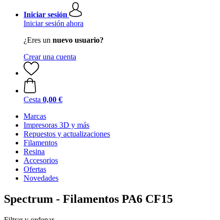
Iniciar sesión
Iniciar sesión ahora
¿Eres un
nuevo usuario?
Crear una cuenta
Cesta
0,00 €
Marcas
Impresoras 3D y más
Repuestos y actualizaciones
Filamentos
Resina
Accesorios
Ofertas
Novedades
Spectrum - Filamentos PA6 CF15
Filtrar y ordenar