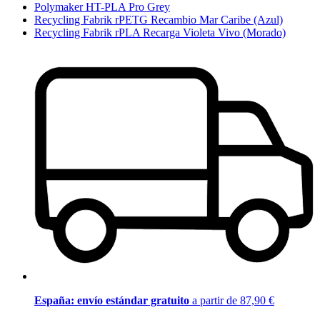
Polymaker HT-PLA Pro Grey
Recycling Fabrik rPETG Recambio Mar Caribe (Azul)
Recycling Fabrik rPLA Recarga Violeta Vivo (Morado)
España: envío estándar gratuito
a partir de 87,90 €