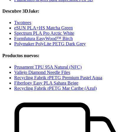
Descubre 3DJake:
Twotrees
eSUN PLA+HS Matcha Green
Spectrum PLA Pro Arctic White
Formfutura EasyWood™ Birch
Polymaker PolyLite PETG Dark Grey
Productos nuevos:
Prusament TPU 95A Natural (NFC)
Vallejo Diamond Needle Files
Recycling Fabrik rPETG Premium Pastel Aqua
Fiberlogy Easy PLA Sahara Beige
Recycling Fabrik rPETG Mar Caribe (Azul)