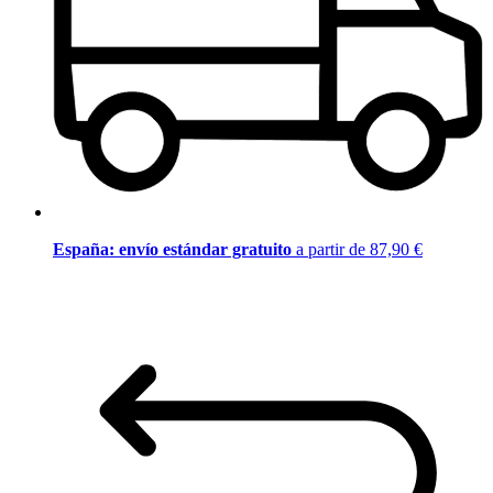
España: envío estándar gratuito
a partir de 87,90 €