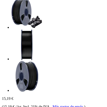
15,19 €
(
15,19 € / kg
, Incl. 21% de IVA
-
Más gastos de envío
)