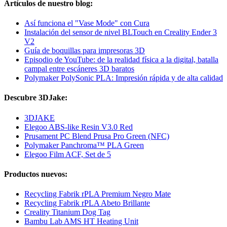
Artículos de nuestro blog:
Así funciona el "Vase Mode" con Cura
Instalación del sensor de nivel BLTouch en Creality Ender 3
V2
Guía de boquillas para impresoras 3D
Episodio de YouTube: de la realidad física a la digital, batalla
campal entre escáneres 3D baratos
Polymaker PolySonic PLA: Impresión rápida y de alta calidad
Descubre 3DJake:
3DJAKE
Elegoo ABS-like Resin V3.0 Red
Prusament PC Blend Prusa Pro Green (NFC)
Polymaker Panchroma™ PLA Green
Elegoo Film ACF, Set de 5
Productos nuevos:
Recycling Fabrik rPLA Premium Negro Mate
Recycling Fabrik rPLA Abeto Brillante
Creality Titanium Dog Tag
Bambu Lab AMS HT Heating Unit