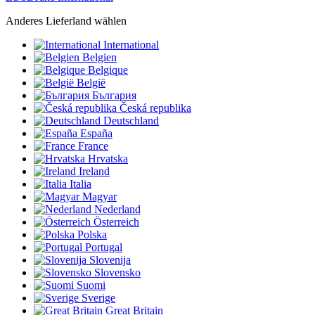
Anderes Lieferland wählen
International
Belgien
Belgique
België
България
Česká republika
Deutschland
España
France
Hrvatska
Ireland
Italia
Magyar
Nederland
Österreich
Polska
Portugal
Slovenija
Slovensko
Suomi
Sverige
Great Britain