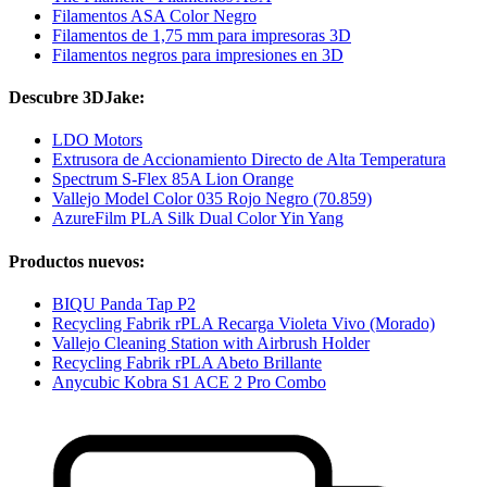
Filamentos ASA Color Negro
Filamentos de 1,75 mm para impresoras 3D
Filamentos negros para impresiones en 3D
Descubre 3DJake:
LDO Motors
Extrusora de Accionamiento Directo de Alta Temperatura
Spectrum S-Flex 85A Lion Orange
Vallejo Model Color 035 Rojo Negro (70.859)
AzureFilm PLA Silk Dual Color Yin Yang
Productos nuevos:
BIQU Panda Tap P2
Recycling Fabrik rPLA Recarga Violeta Vivo (Morado)
Vallejo Cleaning Station with Airbrush Holder
Recycling Fabrik rPLA Abeto Brillante
Anycubic Kobra S1 ACE 2 Pro Combo