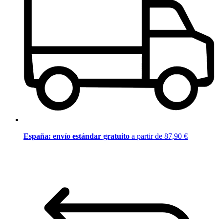
España: envío estándar gratuito
a partir de 87,90 €