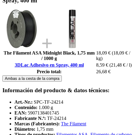
Spray, 400 ml
The Filament ASA Midnight Black, 1,75 mm
18,09 €
(18,09 € /
/ 1000 g
kg)
3DLac Adhesivo en Spray, 400 ml
8,59 €
(21,48 € / l)
Precio total:
26,68 €
Ambas a la cesta de la compra
Información del producto & datos técnicos:
Art.-Nr.:
SPC-TF-24214
Contenido:
1.000 g
EAN:
5907138401745
Fabricante N.º:
TF-24214
Marcas (Fabricantes):
The Filament
Diámetro:
1,75 mm
Tipos de productos:
Filamentos ASA
,
Filamento de carbono