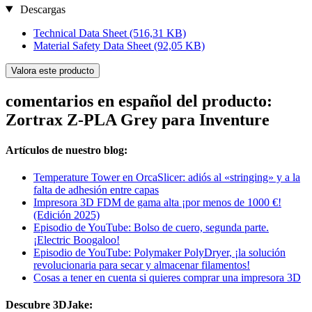
Descargas
Technical Data Sheet
(516,31 KB)
Material Safety Data Sheet
(92,05 KB)
Valora este producto
comentarios en español del producto:
Zortrax Z-PLA Grey para Inventure
Artículos de nuestro blog:
Temperature Tower en OrcaSlicer: adiós al «stringing» y a la
falta de adhesión entre capas
Impresora 3D FDM de gama alta ¡por menos de 1000 €!
(Edición 2025)
Episodio de YouTube: Bolso de cuero, segunda parte.
¡Electric Boogaloo!
Episodio de YouTube: Polymaker PolyDryer, ¡la solución
revolucionaria para secar y almacenar filamentos!
Cosas a tener en cuenta si quieres comprar una impresora 3D
Descubre 3DJake: