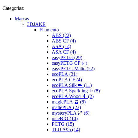
Categorías:
Marcas
3DJAKE
Filamento
ABS (22)
ABS CF (4)
ASA (14)
ASA CF (4)
easyPETG (29)
easyPETG CF (4)
easyPETG Matte (22)
ecoPLA (31)
ecoPLA CF (4)
ecoPLA Silk 👑 (11)
ecoPLA Sparkling ✨ (8)
ecoPLA Wood 🌲 (2)
magicPLA 🔮 (8)
mattePLA (23)
mysteryPLA 🌌 (6)
niceBIO (10)
PCTG (15)
TPU A95 (14)