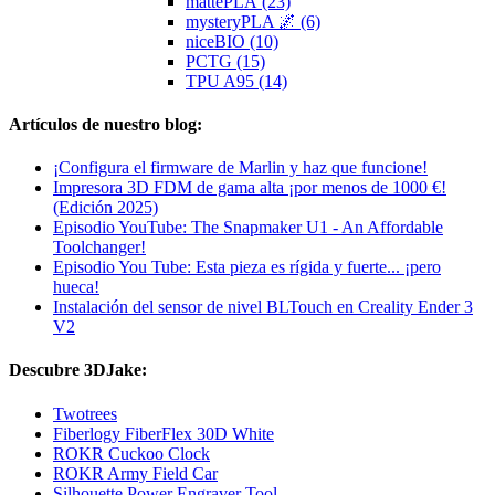
mattePLA (23)
mysteryPLA 🌌 (6)
niceBIO (10)
PCTG (15)
TPU A95 (14)
Artículos de nuestro blog:
¡Configura el firmware de Marlin y haz que funcione!
Impresora 3D FDM de gama alta ¡por menos de 1000 €!
(Edición 2025)
Episodio YouTube: The Snapmaker U1 - An Affordable
Toolchanger!
Episodio You Tube: Esta pieza es rígida y fuerte... ¡pero
hueca!
Instalación del sensor de nivel BLTouch en Creality Ender 3
V2
Descubre 3DJake:
Twotrees
Fiberlogy FiberFlex 30D White
ROKR Cuckoo Clock
ROKR Army Field Car
Silhouette Power Engraver Tool