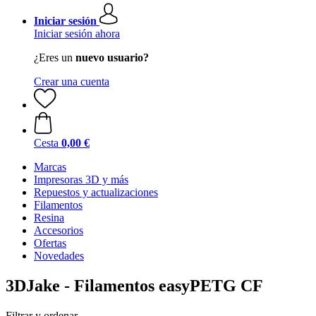
Iniciar sesión
Iniciar sesión ahora
¿Eres un
nuevo usuario?
Crear una cuenta
Cesta
0,00 €
Marcas
Impresoras 3D y más
Repuestos y actualizaciones
Filamentos
Resina
Accesorios
Ofertas
Novedades
3DJake - Filamentos easyPETG CF
Filtrar y ordenar