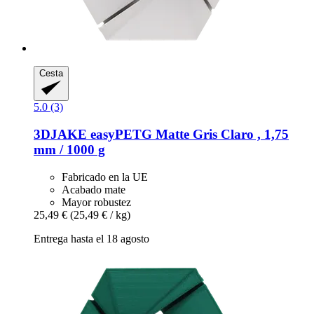
Cesta
5.0 (3)
3DJAKE
easyPETG Matte Gris Claro , 1,75
mm / 1000 g
Fabricado en la UE
Acabado mate
Mayor robustez
25,49 €
(25,49 € / kg)
Entrega hasta el 18 agosto