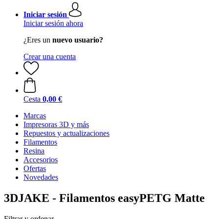
Iniciar sesión
Iniciar sesión ahora
¿Eres un
nuevo usuario?
Crear una cuenta
Cesta
0,00 €
Marcas
Impresoras 3D y más
Repuestos y actualizaciones
Filamentos
Resina
Accesorios
Ofertas
Novedades
3DJAKE - Filamentos easyPETG Matte
Filtrar y ordenar