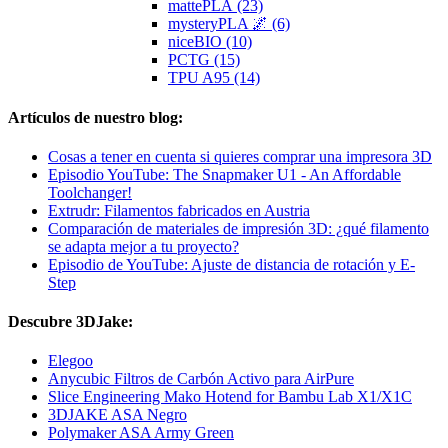
mattePLA (23)
mysteryPLA 🌌 (6)
niceBIO (10)
PCTG (15)
TPU A95 (14)
Artículos de nuestro blog:
Cosas a tener en cuenta si quieres comprar una impresora 3D
Episodio YouTube: The Snapmaker U1 - An Affordable
Toolchanger!
Extrudr: Filamentos fabricados en Austria
Comparación de materiales de impresión 3D: ¿qué filamento
se adapta mejor a tu proyecto?
Episodio de YouTube: Ajuste de distancia de rotación y E-
Step
Descubre 3DJake:
Elegoo
Anycubic Filtros de Carbón Activo para AirPure
Slice Engineering Mako Hotend for Bambu Lab X1/X1C
3DJAKE ASA Negro
Polymaker ASA Army Green