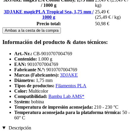
/ 1000 g
kg)
3DJAKE magicPLA Tropical Sea, 1,75 mm /
25,49 €
1000 g
(25,49 € / kg)
Precio total:
50,98 €
Ambas a la cesta de la compra
Información del producto & datos técnicos:
Art.-Nr.:
CB-9010707004769
Contenido:
1.000 g
EAN:
9010707004769
Fabricante N.º:
9010707004769
Marcas (Fabricantes):
3DJAKE
Diámetro:
1,75 mm
Tipos de productos:
Filamentos PLA
Color:
Multicolor
Compatibilidad:
Bambu Lab AMS*
System:
bobina
Temperatura de impresión aconsejada:
210 - 230 °C
Temperatura aconsejada para la plataforma térmica:
50 -
60° C
Descripción