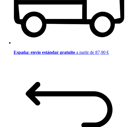
España: envío estándar gratuito
a partir de 87,90 €