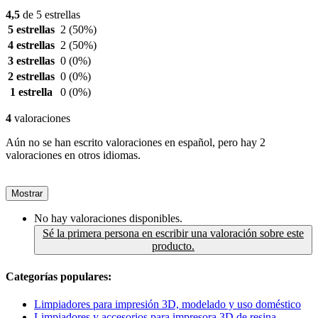
4,5
de 5 estrellas
5 estrellas
2
(50%)
4 estrellas
2
(50%)
3 estrellas
0
(0%)
2 estrellas
0
(0%)
1 estrella
0
(0%)
4
valoraciones
Aún no se han escrito valoraciones en español, pero hay 2
valoraciones en otros idiomas.
Mostrar
No hay valoraciones disponibles.
Sé la primera persona en escribir una valoración sobre este
producto.
Categorías populares:
Limpiadores para impresión 3D, modelado y uso doméstico
Limpiadores y accesorios para impresora 3D de resina