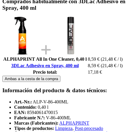
Comprados habitualmente con 3DLac Adhesivo en
Spray, 400 ml
ALPHAPRINT All In One Cleaner, 0,40 l
8,59 €
(21,48 € / l)
3DLac Adhesivo en Spray, 400 ml
8,59 €
(21,48 € / l)
Precio total:
17,18 €
Ambas a la cesta de la compra
Información del producto & datos técnicos:
Art.-Nr.:
ALP-V-86-400ML
Contenido:
0,40 l
EAN:
8594061470015
Fabricante N.º:
V-86-400ML
Marcas (Fabricantes):
ALPHAPRINT
Tipos de productos:
Limpieza
,
Post-procesado