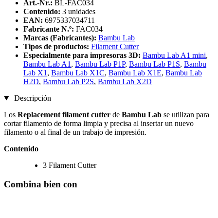
Art.-Nr.:
BL-FAC034
Contenido:
3 unidades
EAN:
6975337034711
Fabricante N.º:
FAC034
Marcas (Fabricantes):
Bambu Lab
Tipos de productos:
Filament Cutter
Especialmente para impresoras 3D:
Bambu Lab A1 mini
,
Bambu Lab A1
,
Bambu Lab P1P
,
Bambu Lab P1S
,
Bambu
Lab X1
,
Bambu Lab X1C
,
Bambu Lab X1E
,
Bambu Lab
H2D
,
Bambu Lab P2S
,
Bambu Lab X2D
Descripción
Los
Replacement filament cutter
de
Bambu Lab
se utilizan para
cortar filamento de forma limpia y precisa al insertar un nuevo
filamento o al final de un trabajo de impresión.
Contenido
3 Filament Cutter
Combina bien con