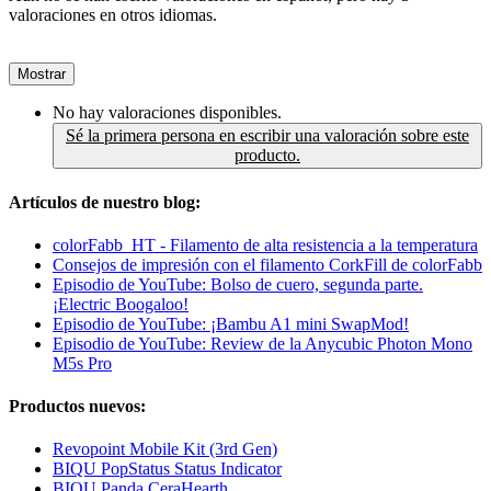
valoraciones en otros idiomas.
Mostrar
No hay valoraciones disponibles.
Sé la primera persona en escribir una valoración sobre este
producto.
Artículos de nuestro blog:
colorFabb_HT - Filamento de alta resistencia a la temperatura
Consejos de impresión con el filamento CorkFill de colorFabb
Episodio de YouTube: Bolso de cuero, segunda parte.
¡Electric Boogaloo!
Episodio de YouTube: ¡Bambu A1 mini SwapMod!
Episodio de YouTube: Review de la Anycubic Photon Mono
M5s Pro
Productos nuevos:
Revopoint Mobile Kit (3rd Gen)
BIQU PopStatus Status Indicator
BIQU Panda CeraHearth