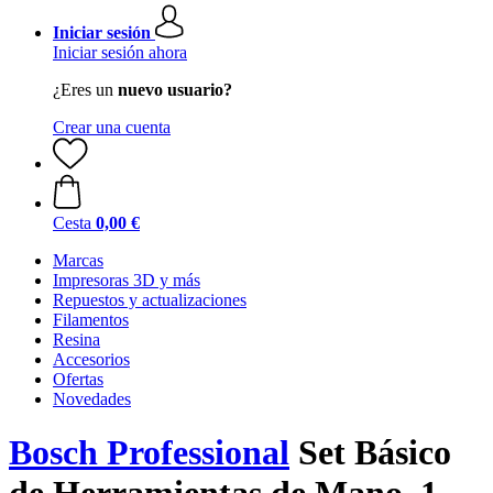
Iniciar sesión
Iniciar sesión ahora
¿Eres un
nuevo usuario?
Crear una cuenta
Cesta
0,00 €
Marcas
Impresoras 3D y más
Repuestos y actualizaciones
Filamentos
Resina
Accesorios
Ofertas
Novedades
Bosch Professional
Set Básico