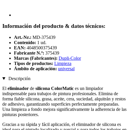
Información del producto & datos técnicos:
Art.-Nr.:
MD-375439
Contenido:
1 ud.
EAN:
4048500375439
Fabricante N.º:
375439
Marcas (Fabricantes):
Dupli-Color
Tipos de productos:
Limpieza
Ámbito de aplicación:
universal
Descripción
El
eliminador
de
silicona ColorMatic
es un limpiador
indispensable para trabajos de pintura profesionales. Elimina de
forma fiable silicona, grasa, aceite, cera, suciedad, alquitrán y restos
de adhesivo, garantizando superficies perfectamente preparadas.
Una limpieza a fondo mejora significativamente la adherencia de las
pinturas posteriores.
Gracias a su rápida y fácil aplicación, el eliminador de silicona es
ideal para el pintado localizado y parcial y para todos los trabajos en