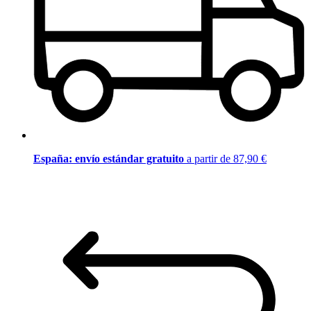
España: envío estándar gratuito
a partir de 87,90 €