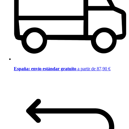
España: envío estándar gratuito
a partir de 87,90 €