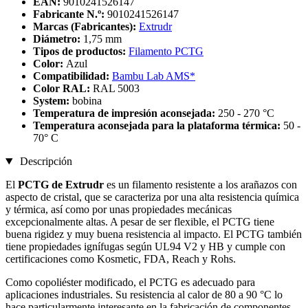
EAN:
9010241526147
Fabricante N.º:
9010241526147
Marcas (Fabricantes):
Extrudr
Diámetro:
1,75 mm
Tipos de productos:
Filamento PCTG
Color:
Azul
Compatibilidad:
Bambu Lab AMS*
Color RAL:
RAL 5003
System:
bobina
Temperatura de impresión aconsejada:
250 - 270 °C
Temperatura aconsejada para la plataforma térmica:
50 -
70° C
Descripción
El
PCTG de Extrudr
es un filamento resistente a los arañazos con
aspecto de cristal, que se caracteriza por una alta resistencia química
y térmica, así como por unas propiedades mecánicas
excepcionalmente altas. A pesar de ser flexible, el PCTG tiene
buena rigidez y muy buena resistencia al impacto. El PCTG también
tiene propiedades ignífugas según UL94 V2 y HB y cumple con
certificaciones como Kosmetic, FDA, Reach y Rohs.
Como copoliéster modificado, el PCTG es adecuado para
aplicaciones industriales. Su resistencia al calor de 80 a 90 °C lo
hace particularmente interesante en la fabricación de componentes