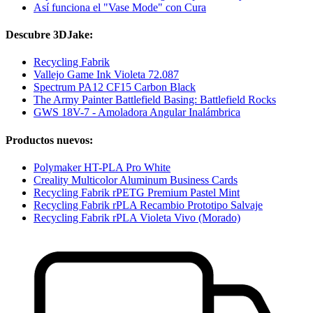
Así funciona el "Vase Mode" con Cura
Descubre 3DJake:
Recycling Fabrik
Vallejo Game Ink Violeta 72.087
Spectrum PA12 CF15 Carbon Black
The Army Painter Battlefield Basing: Battlefield Rocks
GWS 18V-7 - Amoladora Angular Inalámbrica
Productos nuevos:
Polymaker HT-PLA Pro White
Creality Multicolor Aluminum Business Cards
Recycling Fabrik rPETG Premium Pastel Mint
Recycling Fabrik rPLA Recambio Prototipo Salvaje
Recycling Fabrik rPLA Violeta Vivo (Morado)